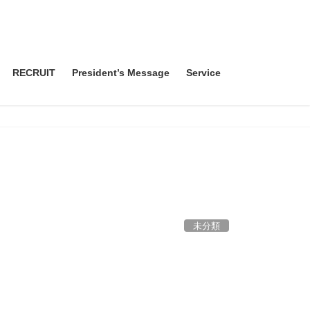
RECRUIT
President’s Message
Service
未分類