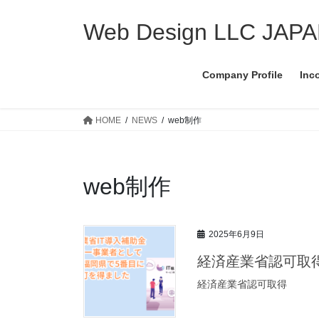
コ
ナ
ン
ビ
Web Design LLC JAP
テ
ゲ
ン
ー
Company Profile
Inc
ツ
シ
へ
ョ
ス
ン
HOME
NEWS
web制作
キ
に
ッ
移
プ
動
web制作
2025年6月9日
経済産業省認可取
経済産業省認可取得