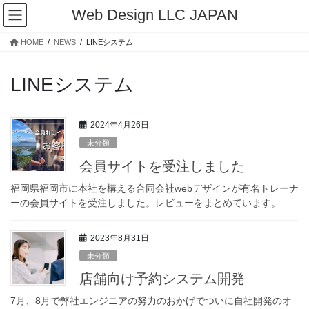
コ
ナ
Web Design LLC JAPAN
ン
ビ
テ
ゲ
HOME
NEWS
LINEシステム
ン
ー
ツ
シ
へ
ョ
LINEシステム
ス
ン
キ
に
ッ
移
2024年4月26日
プ
動
未分類
会員サイトを受注しました
福岡県福岡市に本社を構える合同会社webデザインが有名トレーナ
ーの会員サイトを受注しました。レビューをまとめています。
2023年8月31日
未分類
店舗向け予約システム開発
7月、8月で弊社エンジニアの努力のおかげでついに自社開発のオ